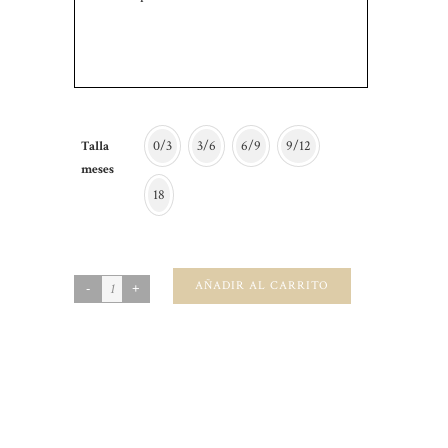
0/3
3/6
6/9
9/12
Talla
meses
18
AÑADIR AL CARRITO
SKU:
N/A
CATEGORIES:
BAUTIZO
,
Bebé Niña 0-24
,
Bebé Niño
0-24
,
Bebé-Ceremonia
,
Capa A Conjunto
,
Capota A
Conjunto
,
Chupetero A Conjunto
,
RANITAS BAUTIZO
DESCRIPCIÓN