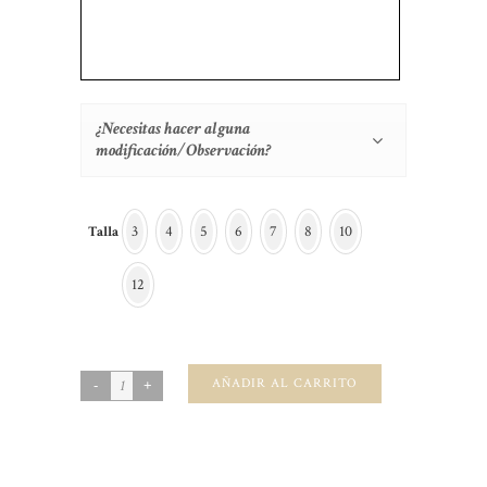
¿Necesitas hacer alguna
modificación/Observación?
3
4
5
6
7
8
10
Talla
12
AÑADIR AL CARRITO
SKU:
N/A
CATEGORIES:
Invierno
,
Lino
,
Niña-Total Looks
,
Velveton
,
Vestido Sin Base