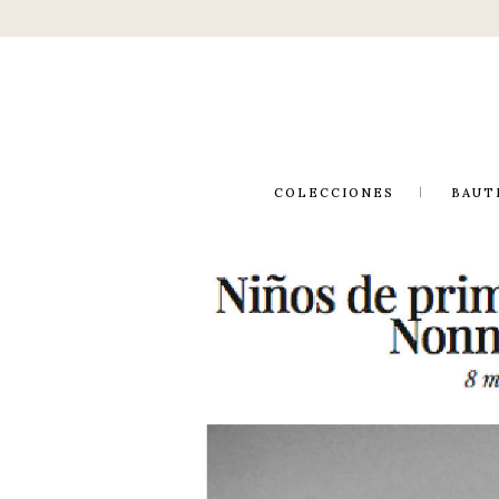
COLECCIONES
BAUT
OT
NIÑA (1-12)
PR
V
NIÑO (1-12)
MUJERCITAS (10-14)
PETIT (1-4 AÑOS)