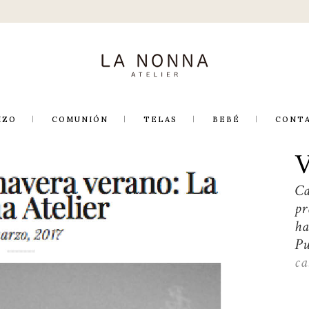
IZO
COMUNIÓN
TELAS
BEBÉ
CONT
OÑO / INVIERNO
IMAVERA /
Ca
ERANO
pr
ha
Pu
ca