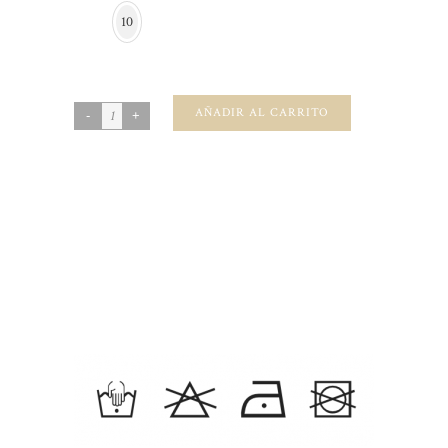
10
AÑADIR AL CARRITO
SKU:
N/A
CATEGORIES:
BEBÉ
,
Bebé Niña 1-4
,
Bebé-
Ceremonia
,
Bebé-Estampados
,
Invierno
,
Niña-Total
Looks
,
Selección Tela
,
Verano
,
Vestido Con Fajín
,
Vestidos Con Base
DESCRIPCIÓN