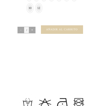
10
12
AÑADIR AL CARRITO
SKU:
N/A
CATEGORIES:
Invierno
,
Lino
,
Niña-Total Looks
,
Velveton
,
Vestido Sin Base
DESCRIPCIÓN
INFORMACIÓN ADICIONAL